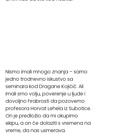
Nismo imali mnogo znanja – samo 
jedno trodnevno iskustvo sa 
seminara kod Dragane Kojićić. Ali 
imali smo volju, poverenje u ljude i 
dovoljno hrabrosti da pozovemo 
profesora Horvat Lehela iz Subotice. 
On je predložio da mi okupimo 
ekipu, a on će dolaziti s vremena na 
vreme, da nas usmerava.