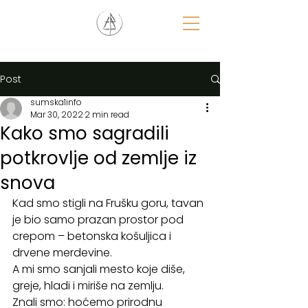
Post
sumska1info
Mar 30, 2022
2 min read
Kako smo sagradili
potkrovlje od zemlje iz
snova
Kad smo stigli na Frušku goru, tavan 
je bio samo prazan prostor pod 
crepom – betonska košuljica i 
drvene merdevine. 
A mi smo sanjali mesto koje diše, 
greje, hladi i miriše na zemlju. 
Znali smo: hoćemo prirodnu 