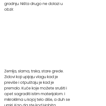
gradnju. Ništa drugo ne dolazi u 
obzir.
Zemlja, slama, trska, stare grede. 
Zidovi koji upijaju vlagu kad je 
previše i otpuštaju je kad je 
premalo. Kuće koje možete srušiti i 
opet sagraditi istim materijalom. I 
mikroklima u kojoj telo diše, a duh se 
umiri. Kao da ste kod Hobita.