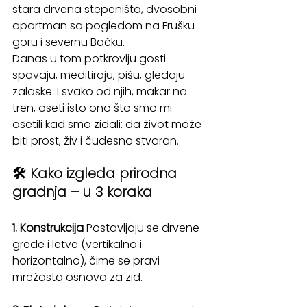
stara drvena stepeništa, dvosobni 
apartman sa pogledom na Frušku 
goru i severnu Bačku.
Danas u tom potkrovlju gosti 
spavaju, meditiraju, pišu, gledaju 
zalaske. I svako od njih, makar na 
tren, oseti isto ono što smo mi 
osetili kad smo zidali: da život može 
biti prost, živ i čudesno stvaran.
🛠 Kako izgleda prirodna 
gradnja – u 3 koraka
1. Konstrukcija
 Postavljaju se drvene 
grede i letve (vertikalno i 
horizontalno), čime se pravi 
mrežasta osnova za zid.