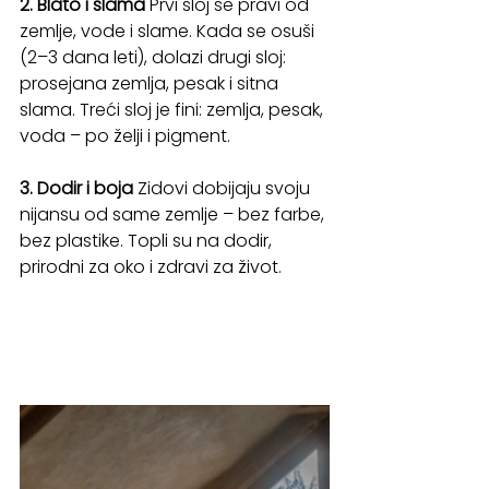
2. Blato i slama
 Prvi sloj se pravi od 
zemlje, vode i slame. Kada se osuši 
(2–3 dana leti), dolazi drugi sloj: 
prosejana zemlja, pesak i sitna 
slama. Treći sloj je fini: zemlja, pesak, 
voda – po želji i pigment.
3. Dodir i boja
 Zidovi dobijaju svoju 
nijansu od same zemlje – bez farbe, 
bez plastike. Topli su na dodir, 
prirodni za oko i zdravi za život.