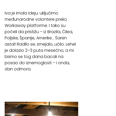
Iva je imala ideju: uključimo 
međunarodne volontere preko 
Workaway platforme. I tako su 
počeli da pristižu – iz Brazila, Čilea, 
Poljske, Španije, Amerike... Šaren 
astal! Radilo se, smejalo, učilo. Lehel 
je dolazio 2–3 puta mesečno, a mi 
bismo se tog dana bacali na 
posao do iznemoglosti – i onda, 
dan odmora. 