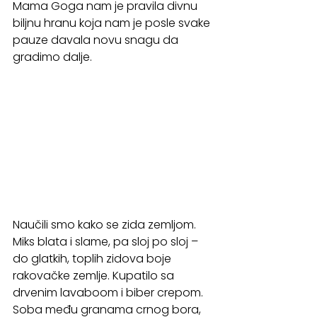
Mama Goga nam je pravila divnu 
biljnu hranu koja nam je posle svake 
pauze davala novu snagu da 
gradimo dalje. 
Naučili smo kako se zida zemljom. 
Miks blata i slame, pa sloj po sloj – 
do glatkih, toplih zidova boje 
rakovačke zemlje. Kupatilo sa 
drvenim lavaboom i biber crepom. 
Soba među granama crnog bora, 