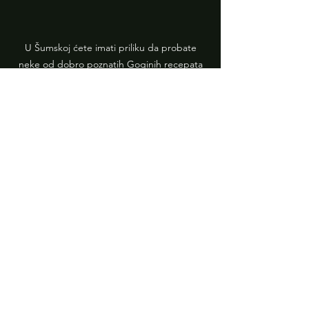
U Šumskoj ćete imati priliku da probate
neke od dobro poznatih Goginih recepata
gurmanske i biljne ishrane, i da otkrijete
koliku raznolikost boja, ukusa i nitrijenata
ona može ponuditi!
Email for Newsletter
Subscribe