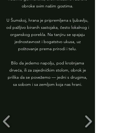
obroke svim našim gostima.
U Šumskoj, hrana je pripremljena s ljubavlju,
od pažljivo biranih sastojaka, često lokalnog i
organskog porekla. Na tanjiru se spajaju
jednostavnost i bogatstvo ukusa, uz
poštovanje prema prirodi i telu.
Bilo da jedemo napolju, pod krošnjama
drveća, ili za zajedničkim stolom, obrok je
prilika da se povežemo — jedni s drugima,
sa sobom i sa zemljom koja nas hrani.