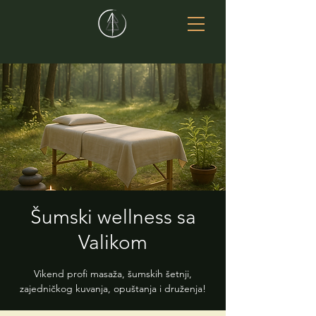
Šumski wellness sa
Valikom
Vikend profi masaža, šumskih šetnji,
zajedničkog kuvanja, opuštanja i druženja!