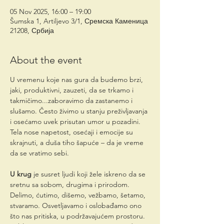
05 Nov 2025, 16:00 – 19:00
Šumska 1, Artiljevo 3/1, Сремска Каменица
21208, Србија
About the event
U vremenu koje nas gura da budemo brzi, 
jaki, produktivni, zauzeti, da se trkamo i 
takmičimo...zaboravimo da zastanemo i 
slušamo. Često živimo u stanju preživljavanja 
i osećamo uvek prisutan umor u pozadini. 
Tela nose napetost, osećaji i emocije su 
skrajnuti, a duša tiho šapuće – da je vreme 
da se vratimo sebi.
U krug
 je susret ljudi koji žele iskreno da se 
sretnu sa sobom, drugima i prirodom.
Delimo, ćutimo, dišemo, vežbamo, šetamo, 
stvaramo. Osvetljavamo i oslobađamo ono 
što nas pritiska, u podržavajućem prostoru. 