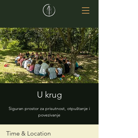
U krug
Siguran prostor za prisutnost, otpuštanje i
povezivanje
Time & Location