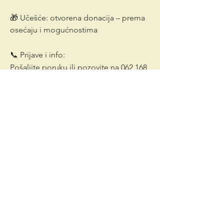
🎁 Učešće: otvorena donacija – prema 
osećaju i mogućnostima
📞 Prijave i info:
Pošaljite poruku ili pozovite na 062 168 
5596 
Dobrodošli ste ako osećate ovaj poziv, iako 
ne znate tačno šta vas zove. Ponekad telo 
zna pre nas.
Vidimo se 💚