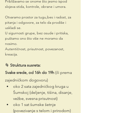
Približavamo se onome što jesmo ispod 
slojeva stida, kontrole, obrane i umora.
Otvaramo prostor za tugu,bes i radost, za 
pitanja i odgovore, za telo da prodiše i 
uskladi se. 
U sigurnosti grupe, bez osude i pritiska, 
puštamo ono što više ne moramo da 
nosimo.
Autentičnost, prisutnost, povezanost, 
kreacija. 
🌀 
Struktura susreta: 
Svake srede, od 16h do 19h
 (ili prema 
zajedničkom dogovoru)
oko 2 sata zajedničkog kruga u 
Šumskoj (deljenje, tišina, disanje, 
vežbe, svesna prisutnost)
oko 1 sat šumske šetnje 
(povezivanje s telom i prirodom)